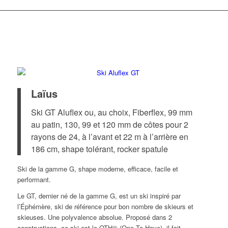
Laïus
Ski GT Aluflex ou, au choix, Fiberflex, 99 mm
au patin, 130, 99 et 120 mm de côtes pour 2
rayons de 24, à l’avant et 22 m à l’arrière en
186 cm, shape tolérant, rocker spatule
Ski de la gamme G, shape moderne, efficace, facile et
performant.
Le GT, dernier né de la gamme G, est un ski inspiré par
l’Éphémère, ski de référence pour bon nombre de skieurs et
skieuses. Une polyvalence absolue. Proposé dans 2
constructions, ce ski est le OTH© (One To Have), il fait