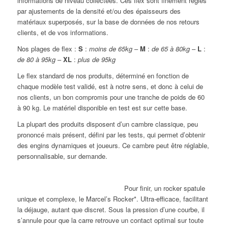
informations de niveau collectées. Ces flex sont finement réglés
par ajustements de la densité et/ou des épaisseurs des
matériaux superposés, sur la base de données de nos retours
clients, et de vos informations.
Nos plages de flex :
S
:
moins de 65kg
–
M
:
de 65 à 80kg
–
L
:
de 80 à 95kg
–
XL
:
plus de 95kg
Le flex standard de nos produits, déterminé en fonction de
chaque modèle test validé, est à notre sens, et donc à celui de
nos clients, un bon compromis pour une tranche de poids de 60
à 90 kg. Le matériel disponible en test est sur cette base.
La plupart des produits disposent d’un cambre classique, peu
prononcé mais présent, défini par les tests, qui permet d’obtenir
des engins dynamiques et joueurs. Ce cambre peut être réglable,
personnalisable, sur demande.
Pour finir, un rocker spatule
unique et complexe, le Marcel’s Rocker*. Ultra-efficace, facilitant
la déjauge, autant que discret. Sous la pression d’une courbe, il
s’annule pour que la carre retrouve un contact optimal sur toute