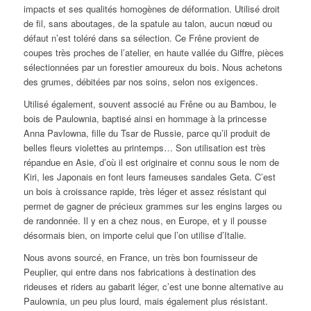
impacts et ses qualités homogènes de déformation. Utilisé droit
de fil, sans aboutages, de la spatule au talon, aucun nœud ou
défaut n’est toléré dans sa sélection. Ce Frêne provient de
coupes très proches de l’atelier, en haute vallée du Giffre, pièces
sélectionnées par un forestier amoureux du bois. Nous achetons
des grumes, débitées par nos soins, selon nos exigences.
Utilisé également, souvent associé au Frêne ou au Bambou, le
bois de Paulownia, baptisé ainsi en hommage à la princesse
Anna Pavlowna, fille du Tsar de Russie, parce qu’il produit de
belles fleurs violettes au printemps… Son utilisation est très
répandue en Asie, d’où il est originaire et connu sous le nom de
Kiri, les Japonais en font leurs fameuses sandales Geta. C’est
un bois à croissance rapide, très léger et assez résistant qui
permet de gagner de précieux grammes sur les engins larges ou
de randonnée. Il y en a chez nous, en Europe, et y il pousse
désormais bien, on importe celui que l’on utilise d’Italie.
Nous avons sourcé, en France, un très bon fournisseur de
Peuplier, qui entre dans nos fabrications à destination des
rideuses et riders au gabarit léger, c’est une bonne alternative au
Paulownia, un peu plus lourd, mais également plus résistant.