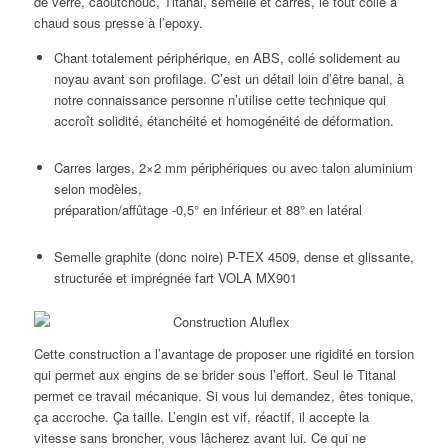
de verre, caoutchouc, Titanal, semelle et carres, le tout collé à
chaud sous presse à l’epoxy.
Chant totalement périphérique, en ABS, collé solidement au
noyau avant son profilage. C’est un détail loin d’être banal, à
notre connaissance personne n’utilise cette technique qui
accroît solidité, étanchéité et homogénéité de déformation.
Carres larges, 2×2 mm périphériques ou avec talon aluminium
selon modèles,
préparation/affûtage -0,5° en inférieur et 88° en latéral
Semelle graphite (donc noire) P-TEX 4509, dense et glissante,
structurée et imprégnée fart VOLA MX901
Cette construction a l’avantage de proposer une rigidité en torsion
qui permet aux engins de se brider sous l’effort. Seul le Titanal
permet ce travail mécanique. Si vous lui demandez, êtes tonique,
ça accroche. Ça taille. L’engin est vif, réactif, il accepte la
vitesse sans broncher, vous lâcherez avant lui. Ce qui ne