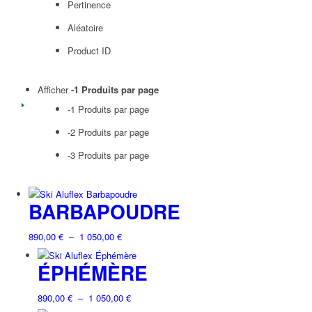
Pertinence
Aléatoire
Product ID
Afficher
-1 Produits par page
-1 Produits par page
-2 Produits par page
-3 Produits par page
BARBAPOUDRE
Plage
890,00
€
–
1 050,00
€
de
Ce
ÉPHÉMÈRE
prix :
produit
890,00 €
a
à
Plage
890,00
€
–
1 050,00
€
plusieurs
1
de