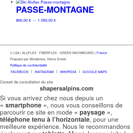
variations.
050,00 €
Ce
PASSE-MONTAGNE
prix :
Les
produit
890,00 €
options
a
à
Plage
890,00
€
–
1 050,00
€
peuvent
plusieurs
1
de
être
variations.
050,00 €
Ce
prix :
choisies
Les
produit
890,00 €
sur
options
a
à
la
peuvent
plusieurs
1
© LSA | ALUFLEX - FIBERFLEX - GREEN SNOWBOARD |
France
page
être
variations.
050,00 €
Propulsé par Wordpress, thème Enfold
du
choisies
Les
Politique de confidentialité
produit
sur
options
FACEBOOK
INSTAGRAM
WIKIPEDIA
GOOGLE MAPS
la
peuvent
page
Conseil de consultation du site
être
shapersalpins.com
du
choisies
produit
sur
Si vous arrivez chez nous depuis un
la
« smartphone »
, nous vous conseillons de
page
parcourir ce site en mode
« paysage »
,
du
téléphone tenu à l’horizontale
, pour une
produit
meilleure expérience. Nous le recommandons